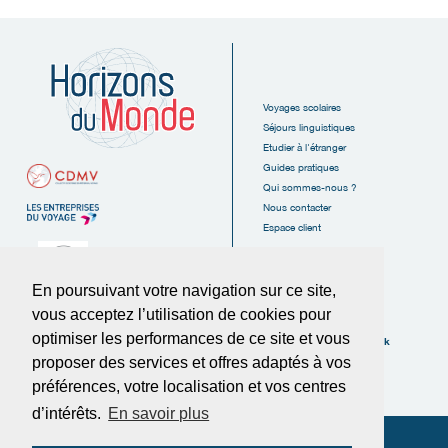
Voyages scolaires
Séjours linguistiques
Etudier à l'étranger
Guides pratiques
Qui sommes-nous ?
Nous contacter
Espace client
En poursuivant votre navigation sur ce site,
vous acceptez l’utilisation de cookies pour
6, Rue des Tanneurs
16110 La Rochefoucauld
optimiser les performances de ce site et vous
Suivez-nous sur Facebook
FRANCE
proposer des services et offres adaptés à vos
Tél :
05.45.62.38.20
préférences, votre localisation et vos centres
Fax :
05.45.62.37.89
d’intérêts.
En savoir plus
© Horizons du Monde 2025
-
Politique de confidentialité