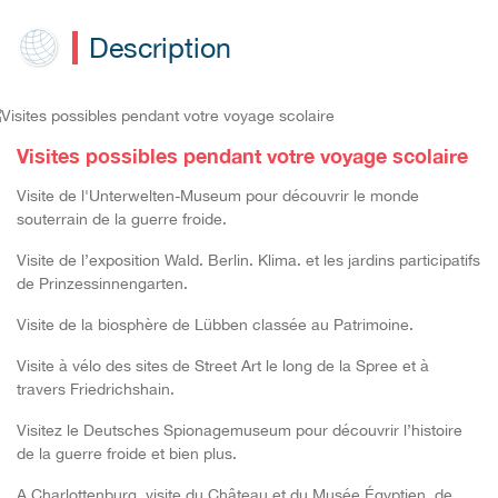
Description
Visites possibles pendant votre voyage scolaire
Visite
de
l'Unterwelten
-
Museum pour découvrir le monde
souterrain
de la g
uerre
froide.
Visite
de
l
’exposition Wald. Berlin. Klima. et les
jardins participatifs
de
Prinzessinnengarten.
Visite
de
la biosphère de Lübben
classée au Patrimoine.
Visite à vélo des sites de Street Art le long de la Spree et à
travers Friedrichshain.
Visitez le
Deutsches Spionagemuseum
pour découvrir l’histoire
de la guerre froide et
bien plus.
A
Charlottenburg, v
isite du Château et du Musée Égyptien
, de