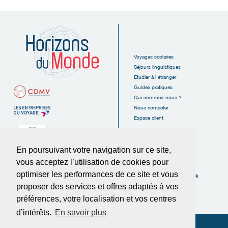
Voyages scolaires
Séjours linguistiques
Etudier à l'étranger
Guides pratiques
Qui sommes-nous ?
Nous contacter
Espace client
En poursuivant votre navigation sur ce site,
vous acceptez l’utilisation de cookies pour
6, Rue des Tanneurs
16110 La Rochefoucauld
optimiser les performances de ce site et vous
Suivez-nous sur Facebook
FRANCE
proposer des services et offres adaptés à vos
Tél :
05.45.62.38.20
préférences, votre localisation et vos centres
Fax :
05.45.62.37.89
d’intérêts.
En savoir plus
© Horizons du Monde 2025
-
Politique de confidentialité