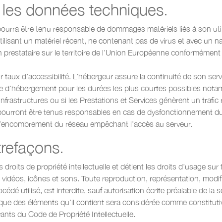
r les données techniques.
e pourra être tenu responsable de dommages matériels liés à son util
utilisant un matériel récent, ne contenant pas de virus et avec un n
 prestataire sur le territoire de l’Union Européenne conformément
ur taux d’accessibilité. L’hébergeur assure la continuité de son ser
rvice d’hébergement pour les durées les plus courtes possibles not
infrastructures ou si les Prestations et Services génèrent un trafic
ront être tenus responsables en cas de dysfonctionnement du r
à l’encombrement du réseau empêchant l’accès au serveur.
trefaçons.
s de propriété intellectuelle et détient les droits d’usage sur t
vidéos, icônes et sons. Toute reproduction, représentation, modifi
rocédé utilisé, est interdite, sauf autorisation écrite préalable
nque des éléments qu’il contient sera considérée comme constituti
nts du Code de Propriété Intellectuelle.