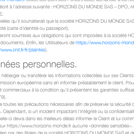
écrit à l’adresse suivante : HORIZONS DU MONDE SAS – DPO, A
E.
onnelles qu’il souhaiterait que la société HORIZONS DU MONDE SAS
té (carte d’identité ou passeport).
ront soumises aux obligations qui sont imposées à la société 
ocuments. Enfin, les Utilisateurs de
https://www.horizons-monde
/www.cnil.fr/fr/plaintes
).
ées personnelles.
berger ou transférer les Informations collectées sur ses Clients
ssion européenne sans en informer préalablement le client. P
et commerciaux à la condition qu’il présentent les garanties suff
9).
es les précautions nécessaires afin de préserver la sécurité d
endant, si un incident impactant l’intégrité ou la confidentialit
i devra dans les meilleurs délais informer le Client et lui comm
sur https://www.horizons-monde.fr aucune «données sensibles».
itées par des filiales de la société HORIZONS DU MONDE SAS et des