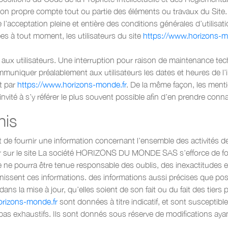
 son propre compte tout ou partie des éléments ou travaux du Site.
 l’acceptation pleine et entière des conditions générales d’utilisat
es à tout moment, les utilisateurs du site
https://www.horizons-m
aux utilisateurs. Une interruption pour raison de maintenance tec
muniquer préalablement aux utilisateurs les dates et heures de l’in
t par
https://www.horizons-monde.fr
. De la même façon, les menti
invité à s’y référer le plus souvent possible afin d’en prendre conn
nis
 de fournir une information concernant l’ensemble des activités de
ur le site La société HORIZONS DU MONDE SAS s’efforce de fourn
e ne pourra être tenue responsable des oublis, des inexactitudes e
ournissent ces informations. des informations aussi précises que pos
s la mise à jour, qu’elles soient de son fait ou du fait des tiers p
orizons-monde.fr
sont données à titre indicatif, et sont susceptibl
as exhaustifs. Ils sont donnés sous réserve de modifications ayan