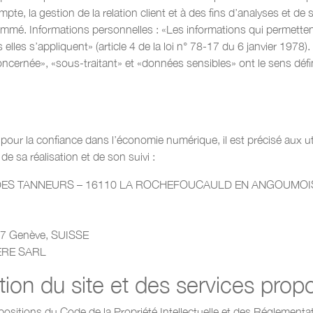
e, la gestion de la relation client et à des fins d’analyses et de s
usnommé. Informations personnelles : «Les informations qui permett
lles s’appliquent» (article 4 de la loi n° 78-17 du 6 janvier 1978).
ernée», «sous-traitant» et «données sensibles» ont le sens défin
 pour la confiance dans l’économie numérique, il est précisé aux uti
de sa réalisation et de son suivi :
UE DES TANNEURS – 16110 LA ROCHEFOUCAULD EN ANGOUMOI
227 Genève, SUISSE
IERE SARL
tion du site et des services prop
positions du Code de la Propriété Intellectuelle et des Réglementat