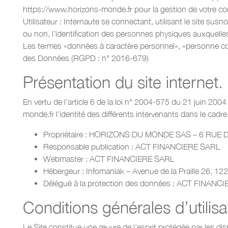
https://www.horizons-monde.fr pour la gestion de votre compt
Utilisateur : Internaute se connectant, utilisant le site s
ou non, l’identification des personnes physiques auxquelles e
Les termes «données à caractère personnel», «personne conc
des Données (RGPD : n° 2016-679)
Présentation du site internet.
En vertu de l’article 6 de la loi n° 2004-575 du 21 juin 2004
monde.fr l’identité des différents intervenants dans le cadre 
Propriétaire : HORIZONS DU MONDE SAS – 6 R
Responsable publication : ACT FINANCIERE SARL
Webmaster : ACT FINANCIERE SARL
Hébergeur : Infomaniak – Avenue de la Praille 26, 1
Délégué à la protection des données : ACT FINANC
Conditions générales d’utilisa
Le Site constitue une œuvre de l’esprit protégée par les dis