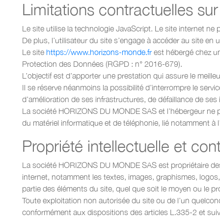
Limitations contractuelles su
Le site utilise la technologie JavaScript. Le site internet n
De plus, l’utilisateur du site s’engage à accéder au site en 
Le site
https://www.horizons-monde.fr
est hébergé chez un
Protection des Données (RGPD : n° 2016-679).
L’objectif est d’apporter une prestation qui assure le meille
Il se réserve néanmoins la possibilité d’interrompre le se
d’amélioration de ses infrastructures, de défaillance de ses 
La société HORIZONS DU MONDE SAS et l’hébergeur ne pour
du matériel informatique et de téléphonie, lié notamment 
Propriété intellectuelle et con
La société HORIZONS DU MONDE SAS est propriétaire des droit
internet, notamment les textes, images, graphismes, logos, 
partie des éléments du site, quel que soit le moyen ou le p
Toute exploitation non autorisée du site ou de l’un quelco
conformément aux dispositions des articles L.335-2 et suiva