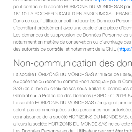
peut contacter la société HORIZONS DU MONDE SAS par 
16110 LA ROCHEFOUCAULD EN ANGOUMOIS – FRANC
Dans ce cas, l’Utilisateur doit indiquer les Données Pers
s’identifiant précisément avec une copie d’une pièce d’identi
Les demandes de suppression de Données Personnelles se
notamment en matière de conservation ou d’archivage des d
des autorités de contrôle, et notamment de la CNIL (
https:/
Non-communication des donn
La société HORIZONS DU MONDE SAS s’interdit de traiter, hé
européenne ou reconnu comme «non adéquat» par la Commi
SAS reste libre du choix de ses sous-traitants techniques 
Général sur la Protection des Données (RGPD : n° 2016-67
La société HORIZONS DU MONDE SAS s’engage à prendre tout
soient pas communiquées à des personnes non autorisées. Cep
connaissance de la société HORIZONS DU MONDE SAS, celle-c
ailleurs la société HORIZONS DU MONDE SAS ne collecte 
Les Données Personnelles de l’Utilisateur peuvent être tra