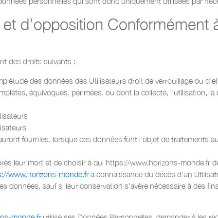
nnées personnelles qui sont donc uniquement utilisées par nécess
on et d’opposition Conformément 
t des droits suivants :
complétude des données des Utilisateurs droit de verrouillage ou d
mplètes, équivoques, périmées, ou dont la collecte, l’utilisation, l
lisateurs
isateurs
rs auront fournies, lorsque ces données font l’objet de traitement
s après leur mort et de choisir à qui https://www.horizons-monde.
s://www.horizons-monde.fr
a connaissance du décès d’un Utilisateu
s données, sauf si leur conservation s’avère nécessaire à des fin
ons-monde.fr
utilise ses Données Personnelles, demander à les rectif