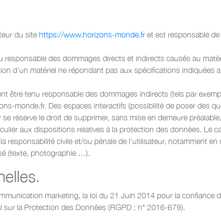
eur du site
https://www.horizons-monde.fr
et est responsable de l
onsable des dommages directs et indirects causés au matériel de 
ation d’un matériel ne répondant pas aux spécifications indiquées a
tre tenu responsable des dommages indirects (tels par exempl
zons-monde.fr. Des espaces interactifs (possibilité de poser des q
r
se réserve le droit de supprimer, sans mise en demeure préalabl
particulier aux dispositions relatives à la protection des données
a responsabilité civile et/ou pénale de l’utilisateur, notamment en 
isé (texte, photographie …).
elles.
ommunication marketing, la loi du 21 Juin 2014 pour la confiance 
l sur la Protection des Données (RGPD : n° 2016-679).