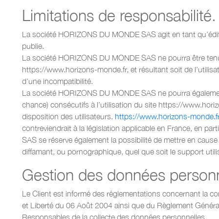
Limitations de responsabilité.
La société HORIZONS DU MONDE SAS agit en tant qu’édit
publie.
La société HORIZONS DU MONDE SAS ne pourra être tenu resp
https://www.horizons-monde.fr, et résultant soit de l’utilis
d’une incompatibilité.
La société HORIZONS DU MONDE SAS ne pourra également ê
chance) consécutifs à l’utilisation du site https://www.hori
disposition des utilisateurs.
https://www.horizons-monde.f
contreviendrait à la législation applicable en France, en 
SAS se réserve également la possibilité de mettre en cause l
diffamant, ou pornographique, quel que soit le support util
Gestion des données personn
Le Client est informé des réglementations concernant la c
et Liberté du 06 Août 2004 ainsi que du Règlement Généra
Responsables de la collecte des données personnelles