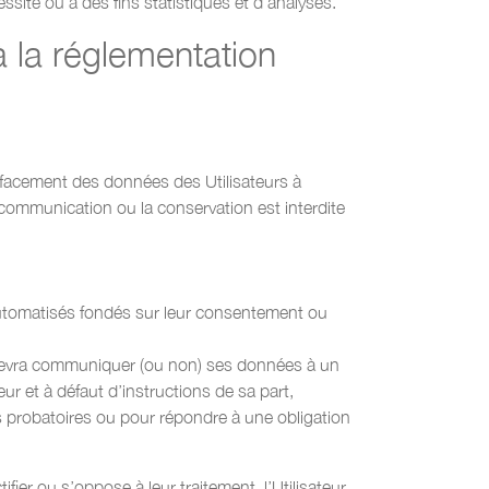
ité ou à des fins statistiques et d’analyses.
à la réglementation
’effacement des données des Utilisateurs à
a communication ou la conservation est interdite
s automatisés fondés sur leur consentement ou
fr devra communiquer (ou non) ses données à un
r et à défaut d’instructions de sa part,
s probatoires ou pour répondre à une obligation
ier ou s’oppose à leur traitement, l’Utilisateur