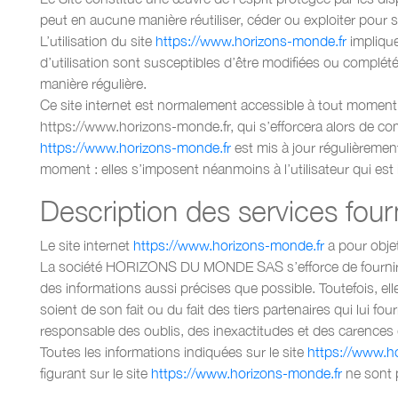
peut en aucune manière réutiliser, céder ou exploiter pour
L’utilisation du site
https://www.horizons-monde.fr
implique
d’utilisation sont susceptibles d’être modifiées ou complété
manière régulière.
Ce site internet est normalement accessible à tout moment 
https://www.horizons-monde.fr, qui s’efforcera alors de com
https://www.horizons-monde.fr
est mis à jour régulièremen
moment : elles s’imposent néanmoins à l’utilisateur qui est 
Description des services four
Le site internet
https://www.horizons-monde.fr
a pour objet
La société HORIZONS DU MONDE SAS s’efforce de fournir s
des informations aussi précises que possible. Toutefois, ell
soient de son fait ou du fait des tiers partenaires qui lui f
responsable des oublis, des inexactitudes et des carences dan
Toutes les informations indiquées sur le site
https://www.h
figurant sur le site
https://www.horizons-monde.fr
ne sont p