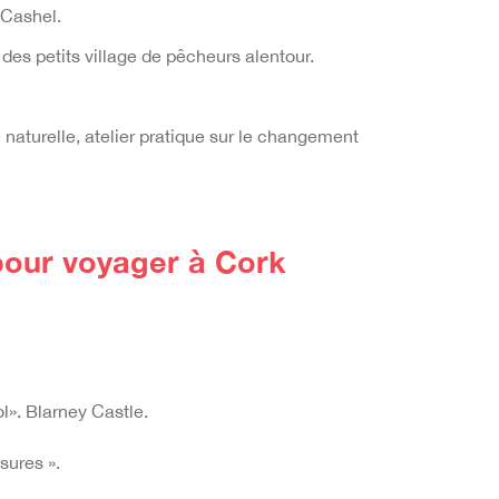
 Cashel.
 des p
e
tits village de pêcheurs
alentour.
aturelle, atelier pratique sur le
changem
ent
our voyager à Cork
aol». Blarney Castle.
asures ».