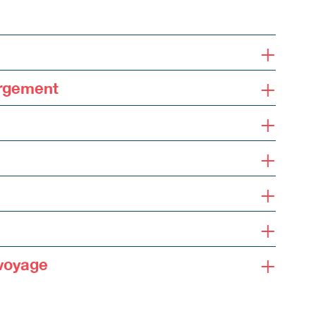
+
+
ergement
+
+
+
+
+
voyage