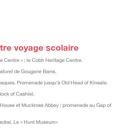
tre voyage scolaire
ge Centre » ; le Cobh Heritage Centre.
 naturel de Gougane Barra.
oresques. Promenade jusqu’à Old Head of Kinsale.
 Rock of Cashiel.
oss House et Muckross Abbey ; promenade au Gap of
athedral. Le « Hunt Museum»