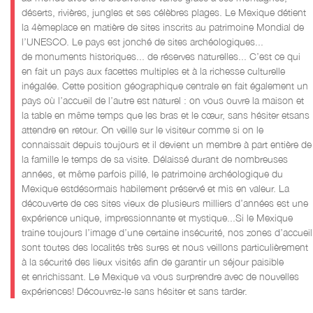
déserts, rivières, jungles et ses célèbres plages. Le Mexique détient
la 4
ème
place en matière
de sites inscrits au patrimoine Mondial de
l’UNESCO. Le pays est jonché de sites archéologiques...
de
monuments historiques... de réserves na
turelles... C’est ce qui
en fait un pays aux facettes multiples et à la
richesse culturelle
inégalée. Cette position géographique centrale en fait également un
pays où l’accueil de
l’autre est naturel : on vous ouvre la maison et
la table en même temps que l
es bras et le cœur, sans hésiter et
sans
attendre en retour. On veille sur le visiteur comme si on le
connaissait depuis toujours et il devient un
membre à part entière de
la famille le temps de sa visite.
Délaissé durant de nombreuses
années, et même parf
ois pillé, le patrimoine archéologique du
Mexique est
désormais habilement préservé et mis en valeur. La
découverte de ces sites vieux de plusieurs milliers d’années
est une
expérience unique, impressionnante et mystique...
Si le Mexique
traine toujours
l’image d’une certaine insécurité, nos zones d’accueil
sont toutes des localités
très sures et nous veillons particulièrement
à la sécurité des lieux visités afin de garantir un séjour paisible
et
enrichissant.
Le Mexique va vous surprendre avec de nouve
lles
expériences
! Découvrez
-
le sans hésiter et sans tarder.