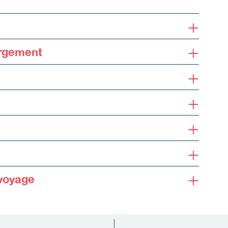
+
+
ergement
+
+
+
+
+
voyage