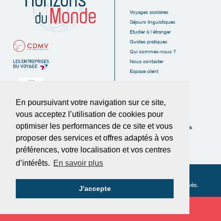
Voyages scolaires
Séjours linguistiques
Etudier à l'étranger
Guides pratiques
Qui sommes-nous ?
Nous contacter
Espace client
En poursuivant votre navigation sur ce site,
vous acceptez l’utilisation de cookies pour
6, Rue des Tanneurs
16110 La Rochefoucauld
optimiser les performances de ce site et vous
Suivez-nous sur Facebook
FRANCE
proposer des services et offres adaptés à vos
Tél :
05.45.62.38.20
préférences, votre localisation et vos centres
Fax :
05.45.62.37.89
d’intérêts.
En savoir plus
© Horizons du Monde 2025
-
Politique de confidentialité
-
Conditions générales de vente
-
Cookies
- Tous droits réservés.
J'accepte
Demande de devis